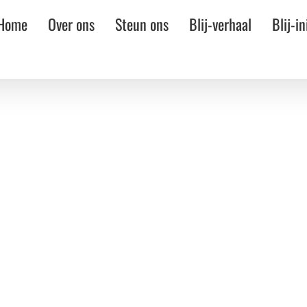
Home
Over ons
Steun ons
Blij-verhaal
Blij-in