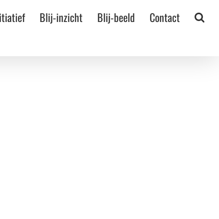
itiatief
Blij-inzicht
Blij-beeld
Contact