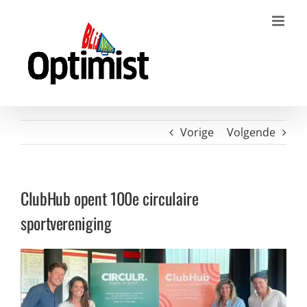
Ga
naar
inhoud
Vorige
Volgende
ClubHub opent 100e circulaire
sportvereniging