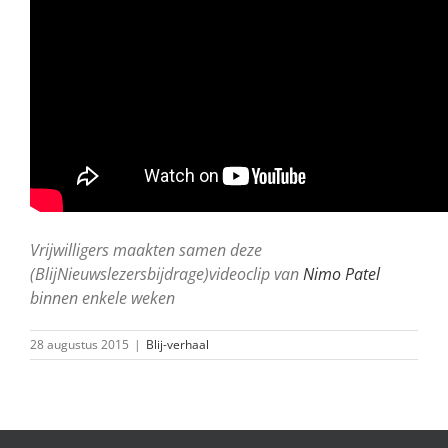
Vrijwilligers maakten samen deze
(BlijNieuwslezersbijdrage)videoclip van
Nimo Patel
binnen enkele weken
28 augustus 2015
|
Blij-verhaal