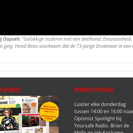
ng Oopoeh
: “Gelukkige ouderen met een deelhond. Eenzaamheid. 
en ging. Hond Beau voorkwam dat de 73-jarige Drutenaar in een 
E OPTIMIST
OPTIMIST SPOTLIGHT
Luister elke donderdag
tussen 14:00 en 16:00 naa
Optimist Spotlight bij
Yoursafe Radio. Brian de
Mello en Job Koskamp