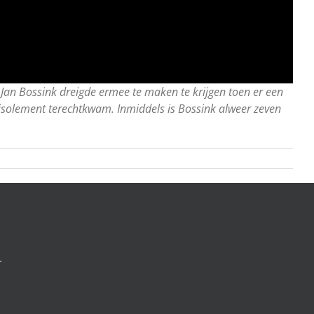
Jan Bossink dreigde ermee te maken te krijgen toen er een
isolement terechtkwam. Inmiddels is Bossink alweer zeven
r