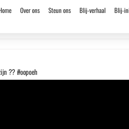
Home
Over ons
Steun ons
Blij-verhaal
Blij-in
zijn ?? #oopoeh