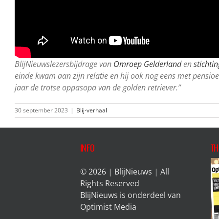
BlijNieuwslezersbijdrage van
Omroep Gelderland
en
stichti
einde kwam aan zijn relatie en hij ook nog eens met pensio
jaar de trotse oppasopa van de golden retriever.”
30 september 2023
|
Blij-verhaal
INFO
TH
© 2026 | BlijNieuws | All
Rights Reserved
BlijNieuws is onderdeel van
Optimist Media