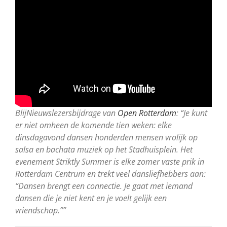
BlijNieuwslezersbijdrage van
Open Rotterdam
: “Je kunt
er niet omheen de komende tien weken: elke
dinsdagavond dansen honderden mensen vrolijk op
salsa en bachata muziek op het Stadhuisplein. Het
evenement Striktly Summer is elke zomer vaste prik in
Rotterdam Centrum en trekt veel dansliefhebbers aan:
“Dansen brengt een connectie. Je gaat met iemand
dansen die je niet kent en je voelt gelijk een
vriendschap.””