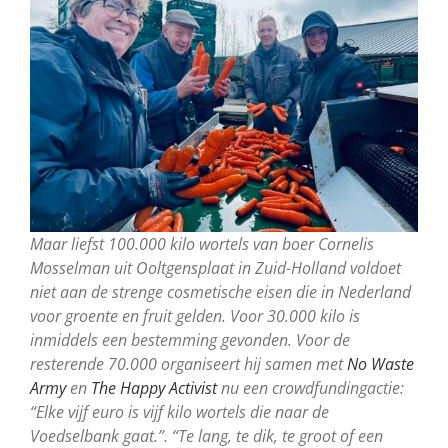
Maar liefst 100.000 kilo wortels van boer Cornelis
Mosselman uit Ooltgensplaat in Zuid-Holland voldoet
niet aan de strenge cosmetische eisen die in Nederland
voor groente en fruit gelden. Voor 30.000 kilo is
inmiddels een bestemming gevonden. Voor de
resterende 70.000 organiseert hij samen met
No Waste
Army
en
The Happy Activist
nu een crowdfundingactie:
“Elke vijf euro is vijf kilo wortels die naar de
Voedselbank gaat.”. “Te lang, te dik, te groot of een