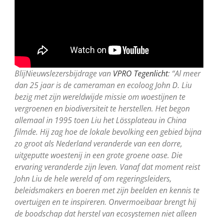
BlijNieuwslezersbijdrage van
VPRO Tegenlicht
: “Al meer
dan 25 jaar is de cameraman en ecoloog John D. Liu
bezig met zijn wereldwijde missie om woestijnen te
vergroenen en biodiversiteit te herstellen. Het begon
allemaal in 1995 toen Liu het Lössplateau in China
filmde. Hij zag hoe de lokale bevolking een gebied bijna
zo groot als Nederland veranderde van een dorre,
uitgeputte woestenij in een grote groene oase. Die
ervaring veranderde zijn leven. Vanaf dat moment reist
John Liu de hele wereld af om regeringsleiders,
beleidsmakers en boeren met zijn beelden en kennis te
overtuigen en te inspireren. Onvermoeibaar brengt hij
de boodschap dat herstel van ecosystemen niet alleen