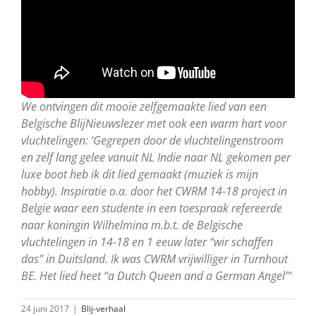
We ontvingen dit mooie zelfgemaakte lied van een
Belgische BlijNieuwslezer met ook een warm hart voor
vluchtelingen: ‘Gegrepen door de vluchtelingenstroom
en zelf lang gelee vanuit NL Indie naar NL gekomen per
luxe boot heb ik dit lied gemaakt (muziek is mijn
hobby). Inspiratie o.a. door het CWRM 14-18 project in
Belgie waar een studente in een toespraak refereerde
naar koningin Wilhelmina m.b.t. de Belgische
vluchtelingen in 14-18 en 1 eeuw later “wir schaffen
das” in Duitsland. Ik was CWRM vrijwilliger in Turnhout
BE. Het lied heet “a Dutch Queen and a German Angel”‘
24 juni 2017
|
Blij-verhaal