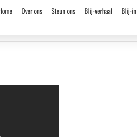
Home
Over ons
Steun ons
Blij-verhaal
Blij-in