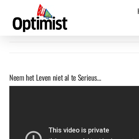
Ga
naar
inhoud
Neem het Leven niet al te Serieus…