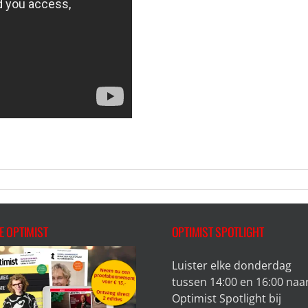
E OPTIMIST
OPTIMIST SPOTLIGHT
Luister elke donderdag
tussen 14:00 en 16:00 naa
Optimist Spotlight bij