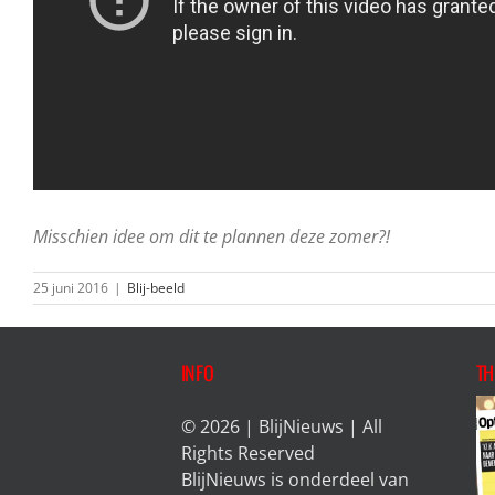
Misschien idee om dit te plannen deze zomer?!
25 juni 2016
|
Blij-beeld
INFO
TH
© 2026 | BlijNieuws | All
Rights Reserved
BlijNieuws is onderdeel van