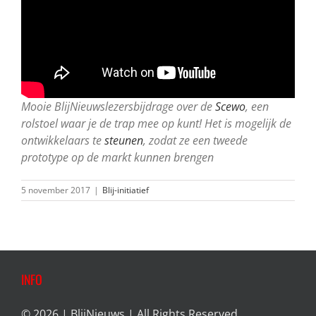
Mooie BlijNieuwslezersbijdrage over de
Scewo
, een
rolstoel waar je de trap mee op kunt! Het is mogelijk de
ontwikkelaars te
steunen
, zodat ze een tweede
prototype op de markt kunnen brengen
5 november 2017
|
Blij-initiatief
INFO
© 2026 | BlijNieuws | All Rights Reserved