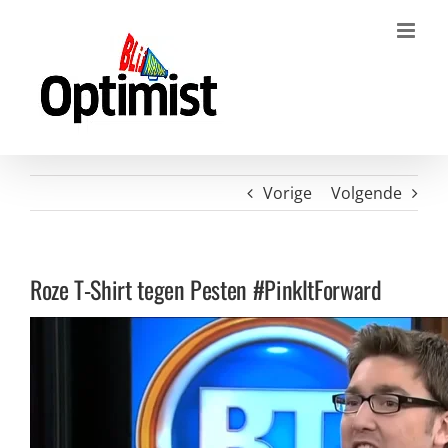
Ga
naar
inhoud
Vorige
Volgende
Roze T-Shirt tegen Pesten #PinkItForward