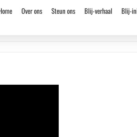
Home
Over ons
Steun ons
Blij-verhaal
Blij-in