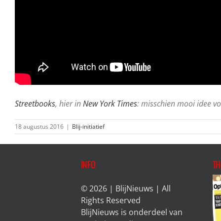
Streetbooks
, hier in
New York Times
: misschien mooi idee v
18 augustus 2016
|
Blij-initiatief
INFO
TH
© 2026 | BlijNieuws | All
Rights Reserved
BlijNieuws is onderdeel van