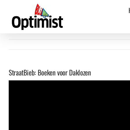
Ga
naar
inhoud
StraatBieb: Boeken voor Daklozen