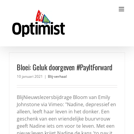
Ga
naar
inhoud
Bloei: Geluk doorgeven #PayItForward
10 januari 2021
|
Blij-verhaal
BlijNieuwslezersbijdrage Bloom van Emily
Johnstone via Vimeo: "Nadine, depressief en
alleen, leeft haar leven in het donker. Een
geschenk van een vriendelijke buurvrouw
geeft Nadine iets om voor te leven. Met een
nieuw leven krijgt Nadine de kans 'to pay it