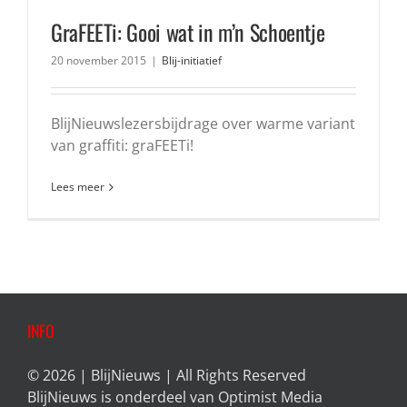
GraFEETi: Gooi wat in m’n Schoentje
20 november 2015
|
Blij-initiatief
BlijNieuwslezersbijdrage over warme variant
van graffiti: graFEETi!
Lees meer
INFO
© 2026 | BlijNieuws | All Rights Reserved
BlijNieuws is onderdeel van
Optimist Media