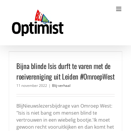
Ga
naar
inhoud
Bijna blinde Isis durft te varen met de
roeivereniging uit Leiden #OmroepWest
11 november 2022
|
Blij-verhaal
BlijNieuwslezersbijdrage van Omroep West:
"Isis is niet bang om mensen blind te
vertrouwen in een wiebelig bootje.'Ik moet
gewoon recht vooruitkijken en dan komt het