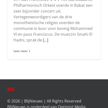
Philharmonisch Orkest voerde in Rabat een
zeer bijzonder concert uit.
Vertegenwoordigers van de drie
monotheïstische religies voerden de
communie in koor voor koning Mohammed
VI en paus Franciscus. De muezzin Smahi El
Hadni, sprak de
[...]
Lees meer
INFO
© 2026 | BlijNieuws | All Rights Reserved
BlijNieuws is onderdeel van
Optimist Media