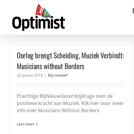
Ga
naar
inhoud
Oorlog brengt Scheiding, Muziek Verbindt:
Musicians without Borders
22 januari 2016
|
Blij-initiatief
Prachtige BlijNieuwslezersbijdrage over de
positieve kracht van Muziek. Klik hier voor meer
info over Musicians Without Borders
Lees meer