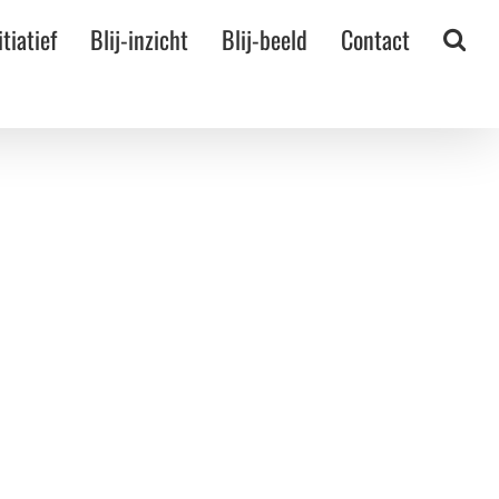
itiatief
Blij-inzicht
Blij-beeld
Contact