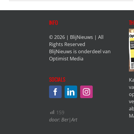
INFO
TH
© 2026 | BlijNieuws | All
Rights Reserved
BlijNieuws is onderdeel van
Optimist Media
SOCIALS
Ka
va
op
ve
a
159
Ma
door:
Ber|Art