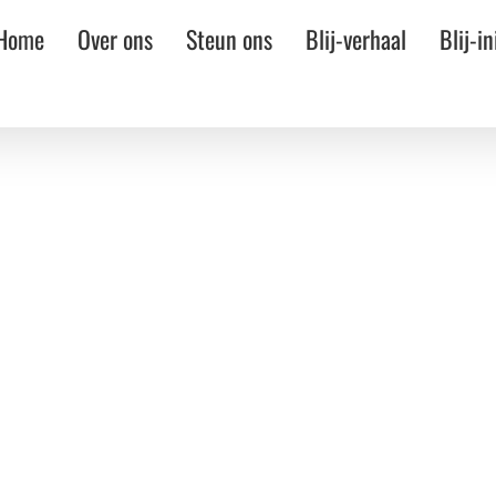
Home
Over ons
Steun ons
Blij-verhaal
Blij-in