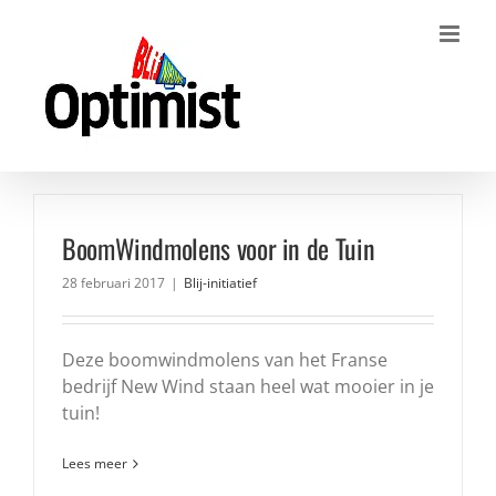
Ga
naar
inhoud
BoomWindmolens voor in de Tuin
28 februari 2017
|
Blij-initiatief
Deze boomwindmolens van het Franse
bedrijf New Wind staan heel wat mooier in je
tuin!
Lees meer