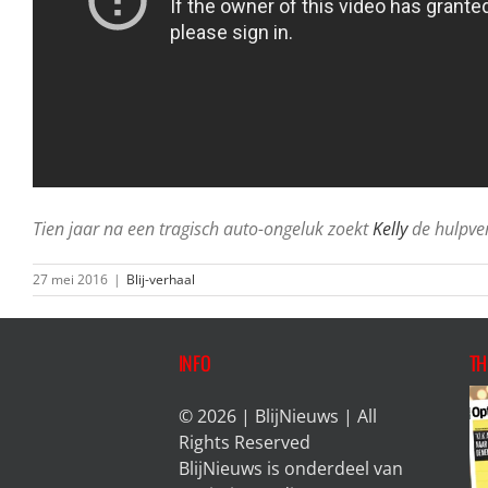
Tien jaar na een tragisch auto-ongeluk zoekt
Kelly
de hulpver
27 mei 2016
|
Blij-verhaal
INFO
TH
© 2026 | BlijNieuws | All
Rights Reserved
BlijNieuws is onderdeel van