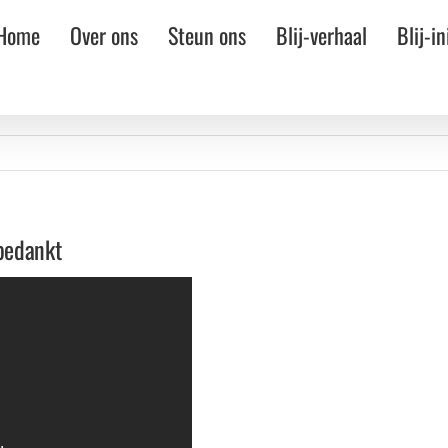
Home
Over ons
Steun ons
Blij-verhaal
Blij-in
 bedankt