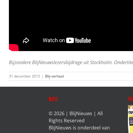
Bijzondere BlijNieuwslezersbijdrage uit Stockholm. Ondertitel
31 december 2015
|
Blij-verhaal
INFO
TH
© 2026 | BlijNieuws | All
Rights Reserved
BlijNieuws is onderdeel van