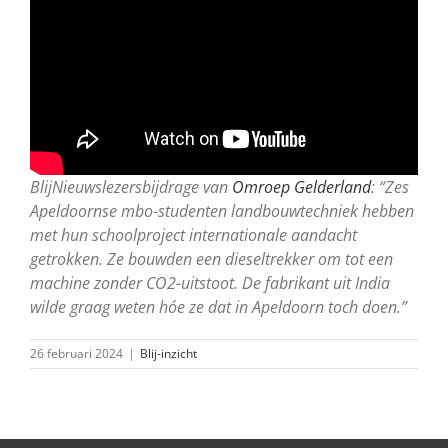
BlijNieuwslezersbijdrage van
Omroep Gelderland
: “Zes
Apeldoornse mbo-studenten landbouwtechniek hebben
met hun schoolproject internationale aandacht
getrokken. Ze bouwden een dieseltrekker om tot een
machine zonder CO2-uitstoot. De fabrikant uit India
wilde graag weten hóe ze dat in Apeldoorn toch doen.”
26 februari 2024
|
Blij-inzicht