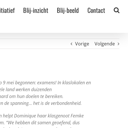
itiatief
Blij-inzicht
Blij-beeld
Contact
Vorige
Volgende
 op 9 mei begonnen: examens! In klaslokalen en
hele land werken duizenden
ard om hun doelen te bereiken.
leen de spanning… het is de verbondenheid.
n helpt Dominique haar klasgenoot Femke
erm. “We hebben dit samen geoefend, dus