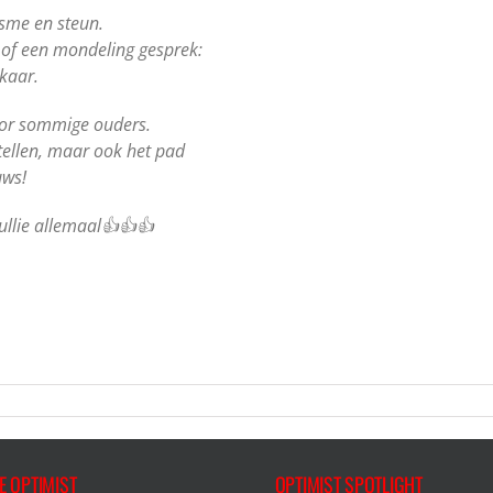
sme en steun.
n of een mondeling gesprek:
kaar.
voor sommige ouders.
 tellen, maar ook het pad
uws!
ullie allemaal👍👍👍
E OPTIMIST
OPTIMIST SPOTLIGHT