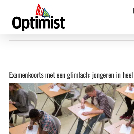
Ga
naar
inhoud
Examenkoorts met een glimlach: jongeren in heel