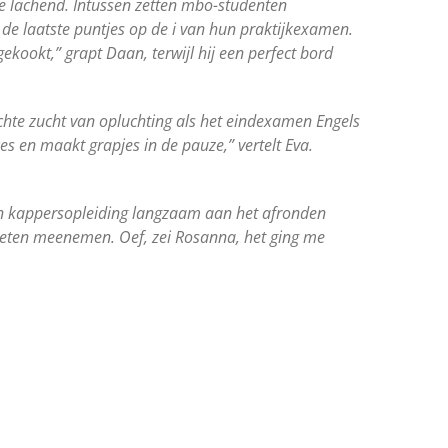
e lachend. Intussen zetten mbo-studenten
de laatste puntjes op de i van hun praktijkexamen.
kookt,” grapt Daan, terwijl hij een perfect bord
chte zucht van opluchting als het eindexamen Engels
ces en maakt grapjes in de pauze,” vertelt Eva.
 kappersopleiding langzaam aan het afronden
oeten meenemen. Oef, zei Rosanna, het ging me