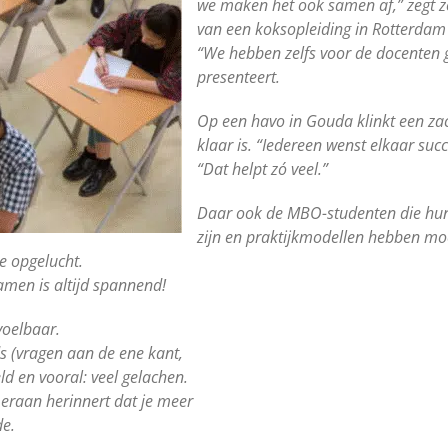
we maken het ook samen af,” zegt z
van een koksopleiding in Rotterdam 
“We hebben zelfs voor de docenten ge
presenteert.
Op een havo in Gouda klinkt een za
klaar is. “Iedereen wenst elkaar suc
“Dat helpt zó veel.”
Daar ook de MBO-studenten die hun
zijn en praktijkmodellen hebben m
ze opgelucht.
amen is altijd spannend!
voelbaar.
s (vragen aan de ene kant,
d en vooral: veel gelachen.
e eraan herinnert dat je meer
de.