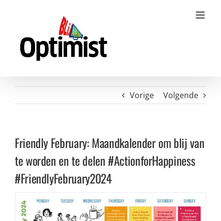
Ga
naar
inhoud
Vorige
Volgende
Friendly February: Maandkalender om blij van
te worden en te delen #ActionforHappiness
#FriendlyFebruary2024