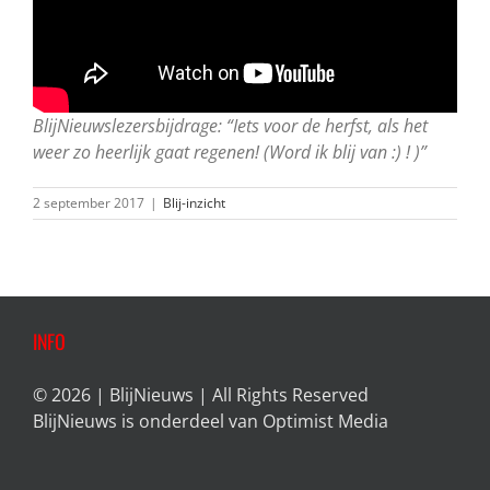
BlijNieuwslezersbijdrage: “Iets voor de herfst, als het
weer zo heerlijk gaat regenen! (Word ik blij van :) ! )”
2 september 2017
|
Blij-inzicht
INFO
© 2026 | BlijNieuws | All Rights Reserved
BlijNieuws is onderdeel van
Optimist Media