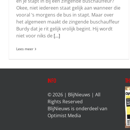
en je stapt in bij een zingende buschauffeur?
Okee, niet iedereen staat gelijk aan wanneer die
vooral ‘s morgens de bus in stapt. Maar over
het algemeen maakt de zingende buschauffeur
Burdy dat je rit gelijk vrolijk begint. Hij wordt
niet voor niks de
[...]
Lees meer
INFO
TH
© 2026 | BlijNieuws | All
Rights Reserved
BlijNieuws is onderdeel van
Optimist Media