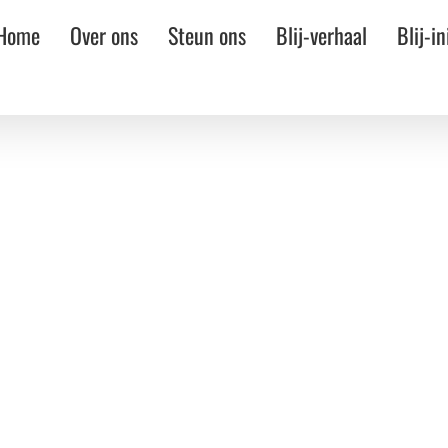
Home
Over ons
Steun ons
Blij-verhaal
Blij-in