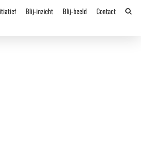
itiatief
Blij-inzicht
Blij-beeld
Contact