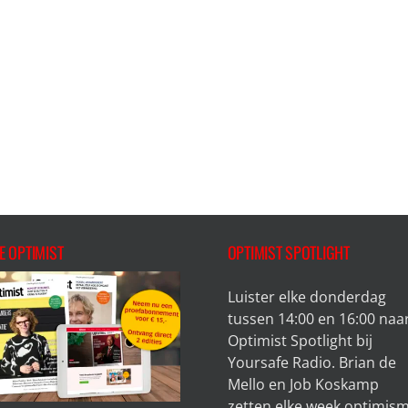
E OPTIMIST
OPTIMIST SPOTLIGHT
Luister elke donderdag
tussen 14:00 en 16:00 naa
Optimist Spotlight bij
Yoursafe Radio. Brian de
Mello en Job Koskamp
zetten elke week optimis