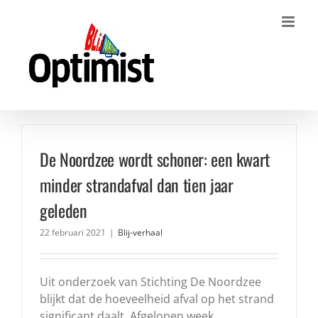
Ga
naar
inhoud
De Noordzee wordt schoner: een kwart
minder strandafval dan tien jaar
geleden
22 februari 2021
|
Blij-verhaal
Uit onderzoek van Stichting De Noordzee
blijkt dat de hoeveelheid afval op het strand
significant daalt. Afgelopen week