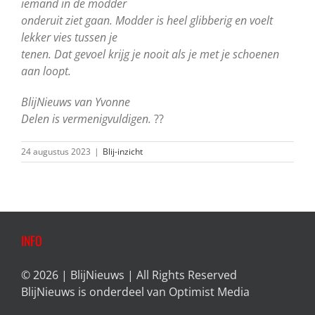
iemand in de modder
onderuit ziet gaan. Modder is heel glibberig en voelt
lekker vies tussen je
tenen. Dat gevoel krijg je nooit als je met je schoenen
aan loopt.
BlijNieuws van Yvonne
Delen is vermenigvuldigen.
??
24 augustus 2023
|
Blij-inzicht
INFO
© 2026 | BlijNieuws | All Rights Reserved
BlijNieuws is onderdeel van
Optimist Media