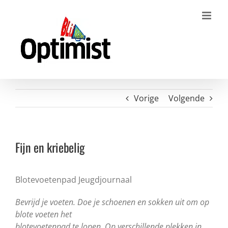
Ga
naar
inhoud
Vorige
Volgende
Fijn en kriebelig
Blotevoetenpad Jeugdjournaal
Bevrijd je voeten. Doe je schoenen en sokken uit om op
blote voeten het
blotevoetenpad te lopen. Op verschillende plekken in