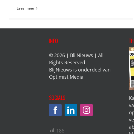
Lees meer
INFO
TH
© 2026 | BlijNieuws | All
Rights Reserved
BlijNieuws is onderdeel van
Optimist Media
SOCIALS
Ka
va
op
ve
a
186