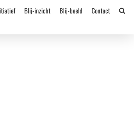
itiatief
Blij-inzicht
Blij-beeld
Contact