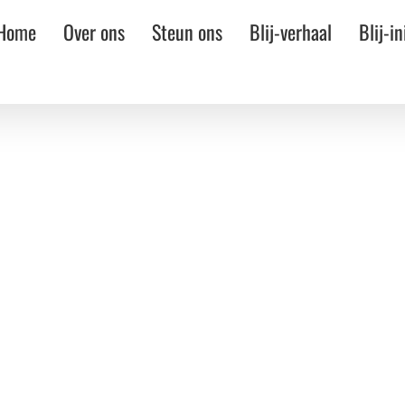
Home
Over ons
Steun ons
Blij-verhaal
Blij-in